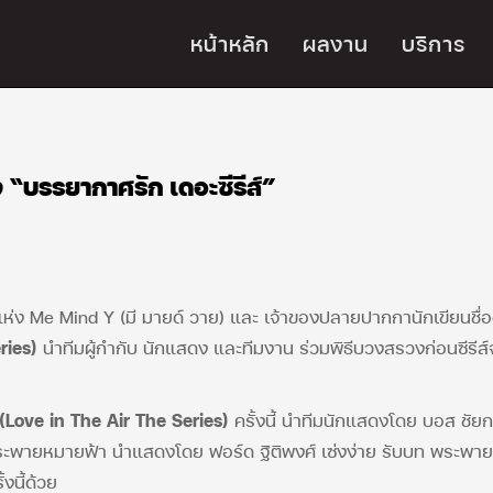
หน้าหลัก
ผลงาน
บริการ
“บรรยากาศรัก เดอะซีรีส์”
แห่ง Me Mind Y (มี มายด์ วาย) และ เจ้าของปลายปากกานักเขียนชื่อดัง
eries)
นำทีมผู้กำกับ นักแสดง และทีมงาน ร่วมพิธีบวงสรวงก่อนซีรีส
(
Love in The Air The Series)
ครั้งนี้ นำทีมนักแสดงโดย บอส ชัยก
พายหมายฟ้า นำแสดงโดย ฟอร์ด ฐิติพงศ์ เซ่งง่าย รับบท พระพาย – 
งนี้ด้วย