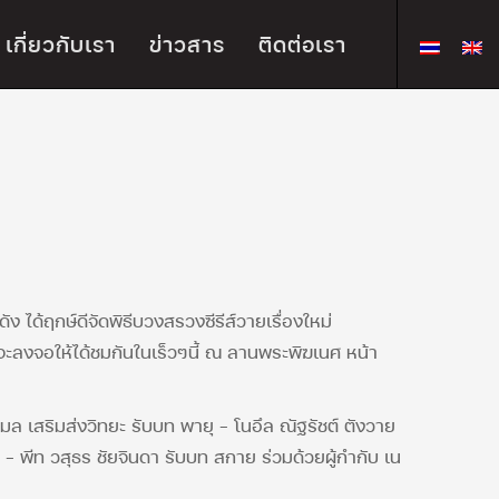
เกี่ยวกับเรา
ข่าวสาร
ติดต่อเรา
 ได้ฤกษ์ดีจัดพิธีบวงสรวงซีรีส์วายเรื่องใหม่
์จะลงจอให้ได้ชมกันในเร็วๆนี้ ณ ลานพระพิฆเนศ หน้า
มล เสริมส่งวิทยะ รับบท พายุ – โนอึล ณัฐรัชต์ ตังวาย
พีท วสุธร ชัยจินดา รับบท สกาย ร่วมด้วยผู้กำกับ เน