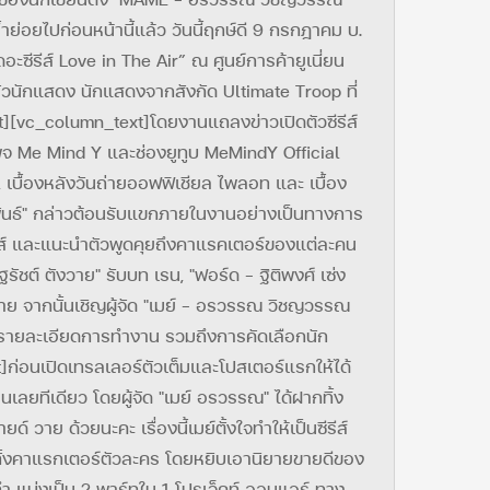
้ำย่อยไปก่อนหน้านี้แล้ว วันนี้ฤกษ์ดี 9 กรกฎาคม บ.
ะซีรีส์ Love in The Air” ณ ศูนย์การค้ายูเนี่ยน
ัวนักแสดง นักแสดงจากสังกัด Ultimate Troop ที่
t][vc_column_text]โดยงานแถลงข่าวเปิดตัวซีรีส์
เพจ Me Mind Y และช่องยูทูบ MeMindY Official
บื้องหลังวันถ่ายออฟฟิเชียล ไพลอท และ เบื้อง
ิพันธ์" กล่าวต้อนรับแขกภายในงานอย่างเป็นทางการ
ีรีส์ และแนะนำตัวพูดคุยถึงคาแรคเตอร์ของแต่ละคน
ฐรัชต์ ตังวาย" รับบท เรน, "ฟอร์ด - ฐิติพงศ์ เซ่ง
าย จากนั้นเชิญผู้จัด "เมย์ – อรวรรณ วิชญวรรณ
ยถึงรายละเอียดการทำงาน รวมถึงการคัดเลือกนัก
]ก่อนเปิดเทรลเลอร์ตัวเต็มและโปสเตอร์แรกให้ได้
ลยทีเดียว โดยผู้จัด "เมย์ อรวรรณ" ได้ฝากทิ้ง
์ วาย ด้วยนะคะ เรื่องนี้เมย์ตั้งใจทำให้เป็นซีรีส์
 ทั้งคาแรกเตอร์ตัวละคร โดยหยิบเอานิยายขายดีของ
ทำ แบ่งเป็น 2 พาร์ทใน 1 โปรเจ็คท์ ออนแอร์ ทาง