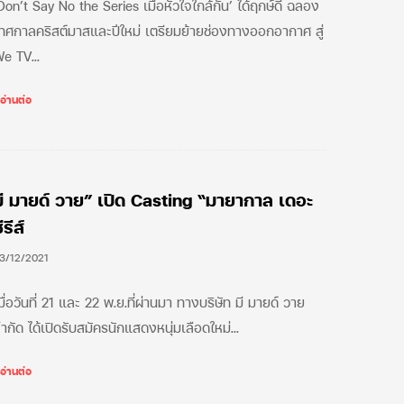
Don’t Say No the Series เมื่อหัวใจใกล้กัน’ ได้ฤกษ์ดี ฉลอง
ทศกาลคริสต์มาสและปีใหม่ เตรียมย้ายช่องทางออกอากาศ สู่
We TV…
มี มายด์ วาย” เปิด Casting “มายากาล เดอะ
ีรีส์
3/12/2021
มื่อวันที่ 21 และ 22 พ.ย.ที่ผ่านมา ทางบริษัท มี มายด์ วาย
ำกัด ได้เปิดรับสมัครนักแสดงหนุ่มเลือดใหม่…