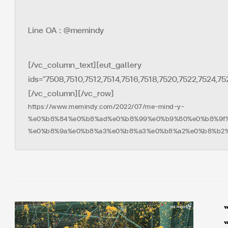
Line OA : @memindy
[/vc_column_text][eut_gallery
ids="7508,7510,7512,7514,7516,7518,7520,7522,7524,7
[/vc_column][/vc_row]
https://www.memindy.com/2022/07/me-mind-y-
%e0%b8%84%e0%b8%ad%e0%b8%99%e0%b9%80%e0%b8%9f
%e0%b8%9a%e0%b8%a3%e0%b8%a3%e0%b8%a2%e0%b8%b2%