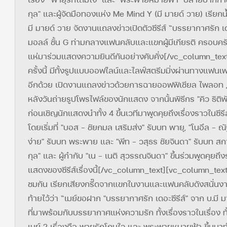
กุล" และผู้จัดมือทองแห่ง Me Mind Y (มี มายด์ วาย) เรียกน
มี มายด์ วาย จัดงานแถลงข่าวเปิดตัวซีรีส์ “บรรยากาศรัก เดอ
มอลล์ ชั้น G ท่ามกลางแฟนคลับและแขกผู้มีเกียรติ ครอบคร
แห่มาร่วมแสดงความยินดีกันอย่างคับคั่ง[/vc_column_tex
ครั้งนี้ มีทั้งรูปแบบออฟไลน์และไลฟ์สตรีมมิ่งผ่านทางแฟน
อีกด้วย เปิดงานแถลงข่าวด้วยการฉายออฟฟิเชียล ไพลอท , เ
หลังวันถ่ายรูปโพรไฟล์ของนักแสดง จากนั้นพิธีกร "คิว ธิต
ก่อนเชิญนักแสดงนำทั้ง 4 ขึ้นเวทีมาพูดคุยถึงเรื่องราวในซ
โดยเริ่มที่ "บอส - ชัยกมล เสริมส่ง" รับบท พายุ, "โนอึล - ณั
ง่าย" รับบท พระพาย และ "พีท - วสุธร ชัยจินดา" รับบท สก
กุล" และ ผู้กำกับ "เน - เนติ สุวรรณจินดา" ขึ้นร่วมพูดคุ
แสดงของซีรีส์เรื่องนี้[/vc_column_text][vc_column_text
ชมกัน เรียกเสียงกรี๊ดจากแขกในงานและแฟนคลับดังสนั่นงานเ
ท้ายไว้ว่า “เมย์ขอฝาก "บรรยากาศรัก เดอะซีรีส์" จาก บ.มี มายด
ที่มาพร้อมกับบรรยากาศแห่งความรัก ทั้งเรื่องราวในเรื่อง
เมย์ 2 เรื่องคือ พายุรักโถมใจ และ พระพายหมายฟ้า ขึ้นมา