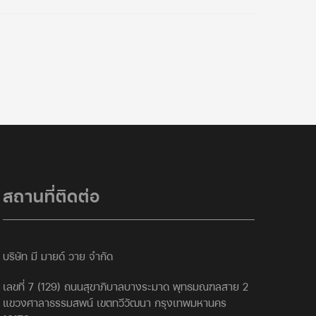
สถานที่ติดต่อ
บริษัท มี มายด์ วาย จำกัด
เลขที่ 7 (129) ถนนสุขาภิบาลบางระมาด พุทธมณฑลสาย 2
แขวงศาลาธรรมสพน์ เขตทวีวัฒนา กรุงเทพมหานคร