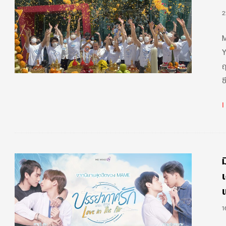
2
M
Y
ฤ
ซ
เ
1