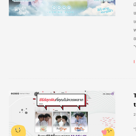
ม
แ
เ
พ
ข
“
2
‘