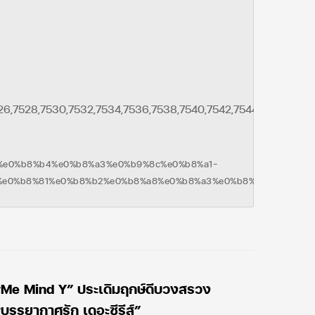
526,7528,7530,7532,7534,7536,7538,7540,7542,7544,7546"]
%e0%b8%b4%e0%b8%a3%e0%b9%8c%e0%b8%a1-
e0%b8%81%e0%b8%b2%e0%b8%a8%e0%b8%a3%e0%b8%b1/
“Me Mind Y” ประเดิมฤกษ์ดีบวงสรวง
“บรรยากาศรัก เดอะซีรีส์”