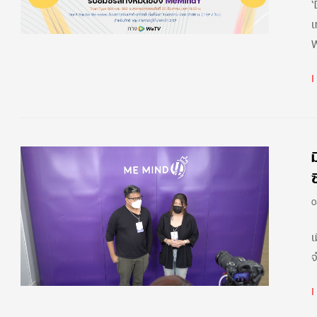
‘
เ
ซ
0
เ
จ